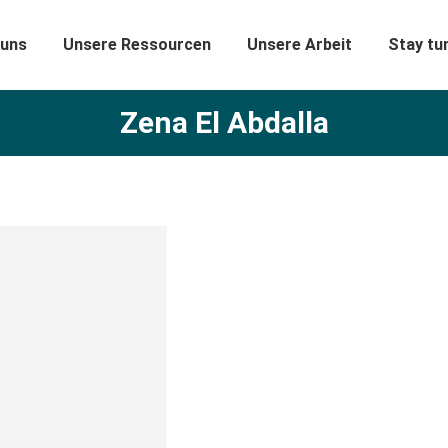
 uns
Unsere Ressourcen
Unsere Arbeit
Stay tu
Zena El Abdalla
Zena El Abdalla:
ist eine syrische Architektin
in Damaskus, Syrien, geboren
Damaskus-Universität im Jahr
wo sie derzeit lebt.Ihre A
Malerei, visuelle Kunst, Pe
Produktdesign und Innenarch
darunter Gedichte, Literatur