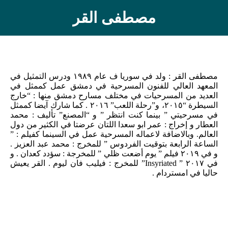
مصطفى القر
مصطفى القر : ولد في سوريا ف عام ١٩٨٩ ودرس التمثيل في
المعهد العالي للفنون المسرحية في دمشق عمل كممثل في
العديد من المسرحيات في مختلف مسارح دمشق منها : “خارج
السيطرة “٢٠١٥، و”رحلة اللعب” ٢٠١٦ . كما شارك آيضا كممثل
في مسرحيتي ” بينما كنت انتظر ” و “المصنع” تأليف : محمد
العطار و إخراج : عمر ابو سعدا اللتان عرضتا في الكثير من دول
العالم. وبالاضافة لاعماله المسرحية عمل في السينما كفيلم : ”
الساعة الرابعة بتوقيت الفردوس ” للمخرج : محمد عبد العزيز .
و في ٢٠١٩ فيلم ” يوم أضعت ظلي ” للمخرجة : سؤدد كعدان . و
في ٢٠١٧ ” Insyriated” للمخرج : فيليب فان ليوم . القر يعيش
حاليا في امستردام .