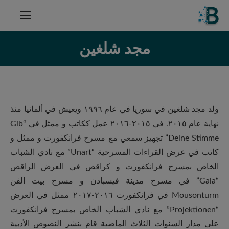
مجد شلغين
ولد مجد شلغين في سوريا في عام ١٩٩٦ ويعيش في ألمانيا منذ
نهاية عام ٢٠١٥. في ٢٠١٥-٢٠١٦ عمل ككاتب و ممثل في “Gib
Deine Stimme” تجهيز سمعي مع مسرح فرانكفورت و ممثل و
كاتب في عرض القراءات المسرحية “Unart” مع نادي الشباب
الخاص بمسرح فرانكفورت و كراقص في العرض الراقص
“Gala” في مسرح مدينة فيسبادن و مسرح بيت الفن
Mousonturm في فرانكفورت ٢٠١٦-٢٠١٧ ممثل في العرض
“Projektionen” مع نادي الشباب الخاص بمسرح فرانكفورت
على مدار السنوات الثلاث الماضية قام بنشر النصوص الأدبية